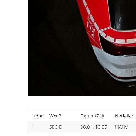
Lfdnr
Wer ?
Datum/Zeit
Notfallart
1
SEG-E
06.01. 10:35
MANV