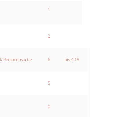
1
2
el/ Personensuche
6
bis 4:15
5
0