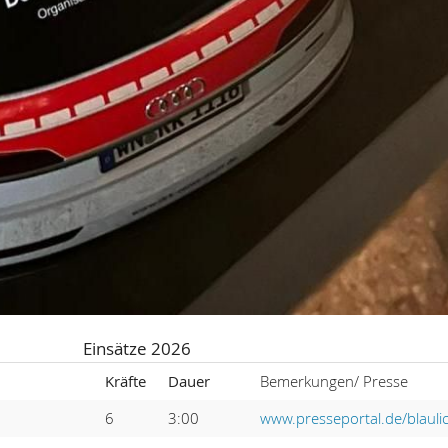
Einsätze 2026
Kräfte
Dauer
Bemerkungen/ Presse
6
3:00
www.presseportal.de/blau