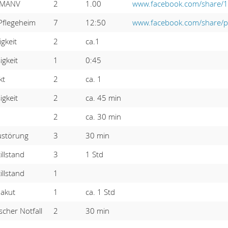
 MANV
2
1.00
www.facebook.com/share/
Pflegeheim
7
12:50
www.facebook.com/share/
gkeit
2
ca.1
gkeit
1
0:45
kt
2
ca. 1
gkeit
2
ca. 45 min
2
ca. 30 min
ustörung
3
30 min
illstand
3
1 Std
illstand
1
akut
1
ca. 1 Std
scher Notfall
2
30 min