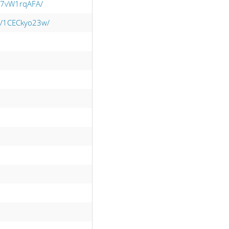
17vW1rqAFA/
p/1CECkyo23w/