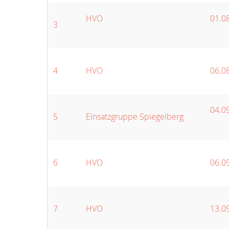
HVO
01.0
3
4
HVO
06.0
04.09
5
Einsatzgruppe Spiegelberg
6
HVO
06.0
7
HVO
13.09