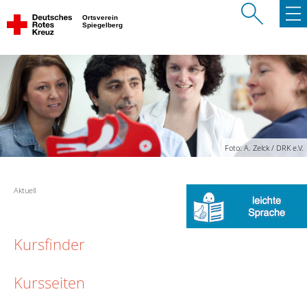
Ortsverein
Spiegelberg
Foto: A. Zelck / DRK e.V.
Aktuell
Kursfinder
Kursseiten