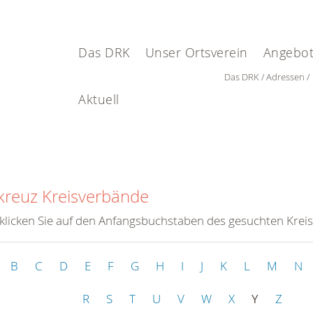
Das DRK
Unser Ortsverein
Angebot
Das DRK
Adressen
Aktuell
kreuz Kreisverbände
 klicken Sie auf den Anfangsbuchstaben des gesuchten Krei
B
C
D
E
F
G
H
I
J
K
L
M
N
R
S
T
U
V
W
X
Y
Z