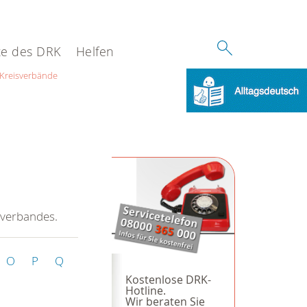
e des DRK
Helfen
Kreisverbände
sverbandes.
O
P
Q
Kostenlose DRK-
Hotline.
Wir beraten Sie