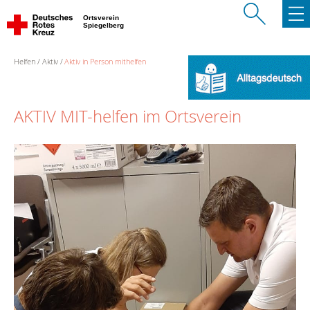
Ortsverein
Spiegelberg
Helfen
Aktiv
Aktiv in Person mithelfen
AKTIV MIT-helfen im Ortsverein