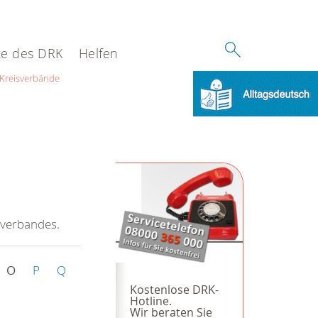
e des DRK
Helfen
Kreisverbände
sverbandes.
O
P
Q
Kostenlose DRK-
Hotline.
Wir beraten Sie