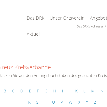
Das DRK
Unser Ortsverein
Angebot
Das DRK
Adressen
Aktuell
kreuz Kreisverbände
 klicken Sie auf den Anfangsbuchstaben des gesuchten Krei
B
C
D
E
F
G
H
I
J
K
L
M
N
R
S
T
U
V
W
X
Y
Z