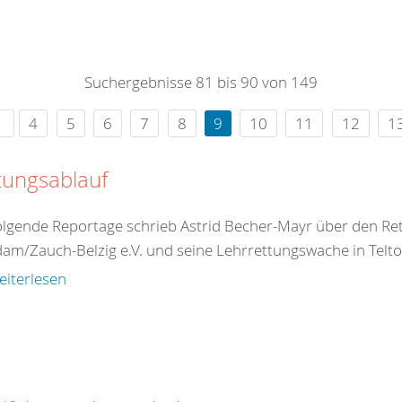
0
365
0
r Sie
Suchergebnisse 81 bis 90 von 149
rei
ie Uhr
4
5
6
7
8
9
10
11
12
1
tungsablauf
olgende Reportage schrieb Astrid Becher-Mayr über den R
am/Zauch-Belzig e.V. und seine Lehrrettungswache in Teltow
eiterlesen