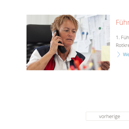
Füh
1. Fü
Rotkr
We
vorherige