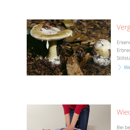
Verg
Erken
Erbre
Still
We
Wie
Bei b