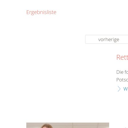
0800
Ergebnisliste
00
Infos fü
kostenf
rund um d
vorherige
Ret
Die f
Potsd
W