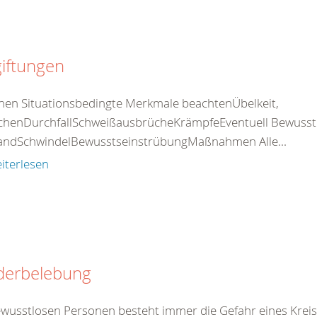
iftungen
nen Situationsbedingte Merkmale beachtenÜbelkeit,
chenDurchfallSchweißausbrücheKrämpfeEventuell Bewusstlos
standSchwindelBewusstseinstrübungMaßnahmen Alle...
iterlesen
derbelebung
ewusstlosen Personen besteht immer die Gefahr eines Kreis