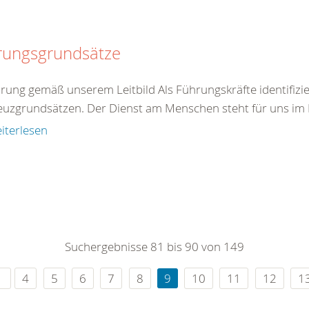
rungsgrundsätze
hrung gemäß unserem Leitbild Als Führungskräfte identifizie
euzgrundsätzen. Der Dienst am Menschen steht für uns im Mi
iterlesen
Suchergebnisse 81 bis 90 von 149
4
5
6
7
8
9
10
11
12
1