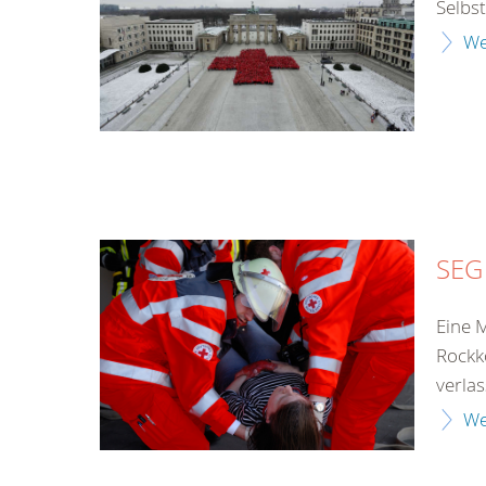
Selbs
We
SEG
Eine 
Rockk
verlass
We