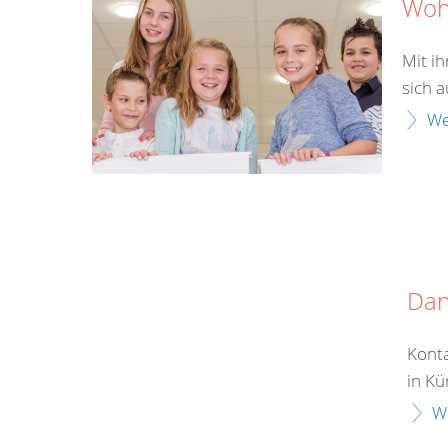
Wohl
Mit i
sich a
We
Da
Konta
in Kü
W