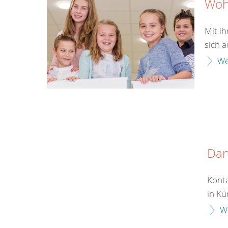
Wohl
Mit i
sich a
We
Da
Konta
in Kü
W