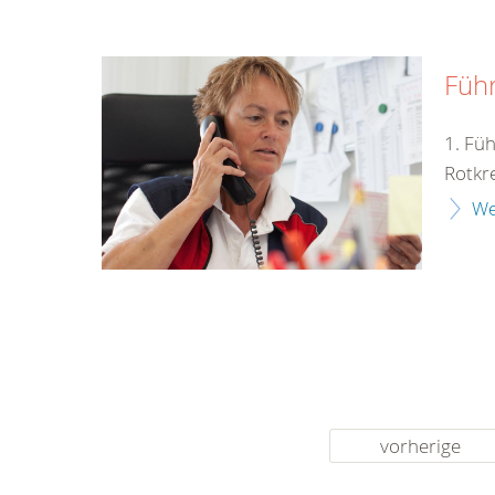
Füh
1. Fü
Rotkr
We
vorherige