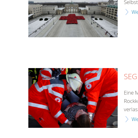
Selbs
We
SEG
Eine 
Rockk
verlass
We