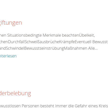
iftungen
nen Situationsbedingte Merkmale beachtenÜbelkeit,
chenDurchfallSchweißausbrücheKrämpfeEventuell Bewusstlos
standSchwindelBewusstseinstrübungMaßnahmen Alle...
iterlesen
derbelebung
ewusstlosen Personen besteht immer die Gefahr eines Kreis