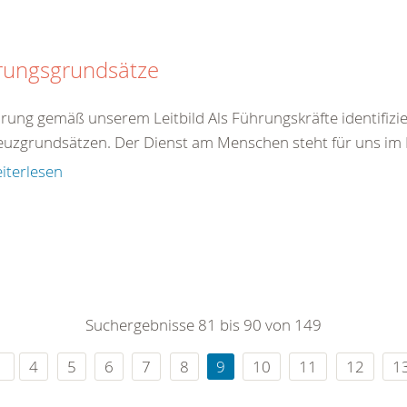
rungsgrundsätze
hrung gemäß unserem Leitbild Als Führungskräfte identifizie
euzgrundsätzen. Der Dienst am Menschen steht für uns im Mi
iterlesen
Suchergebnisse 81 bis 90 von 149
4
5
6
7
8
9
10
11
12
1