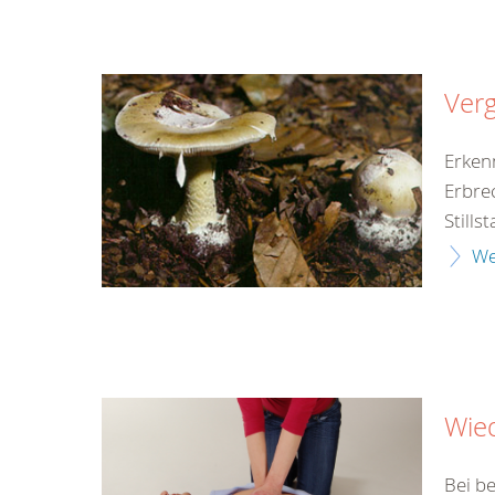
Verg
Erken
Erbre
Still
We
Wie
Bei b