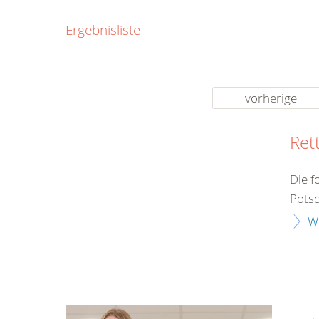
0800
Ergebnisliste
00
Infos fü
kostenf
rund um d
vorherige
Ret
Die f
Potsd
W