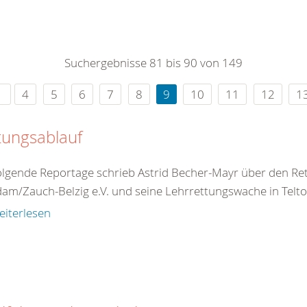
0
365
0
r Sie
Suchergebnisse 81 bis 90 von 149
rei
ie Uhr
4
5
6
7
8
9
10
11
12
1
tungsablauf
olgende Reportage schrieb Astrid Becher-Mayr über den R
am/Zauch-Belzig e.V. und seine Lehrrettungswache in Teltow
eiterlesen