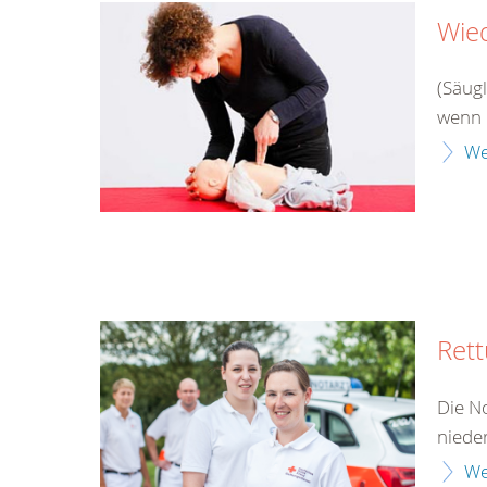
Wie
(Säug
wenn 
We
Rett
Die No
niede
We