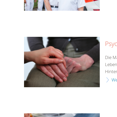
Psyc
Die M
Leben
Hinter
We