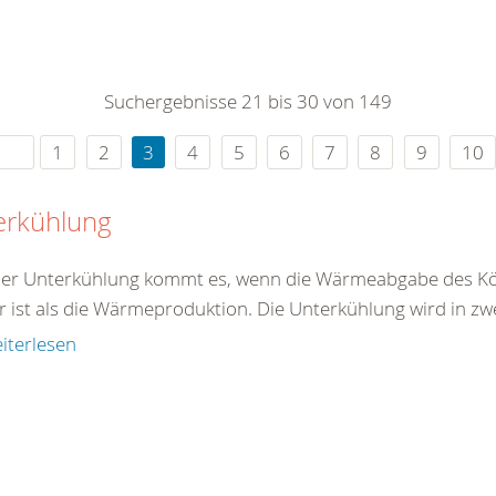
0
365
0
r Sie
Suchergebnisse 21 bis 30 von 149
rei
ie Uhr
1
2
3
4
5
6
7
8
9
10
erkühlung
ner Unterkühlung kommt es, wenn die Wärmeabgabe des Kö
r ist als die Wärmeproduktion. Die Unterkühlung wird in zw
iterlesen