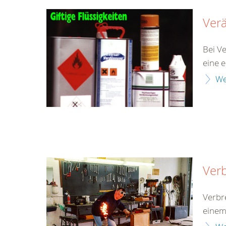
Ver
Bei V
eine 
We
Ver
Verbr
einem