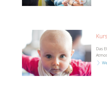
Kur
Das E
Atmos
We