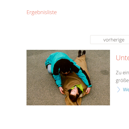
0800
Ergebnisliste
00
Infos fü
kostenf
rund um d
vorherige
Unt
Zu ei
größe
We