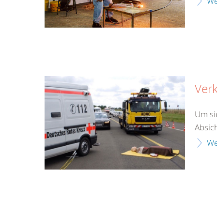
We
Verk
Um si
Absich
We