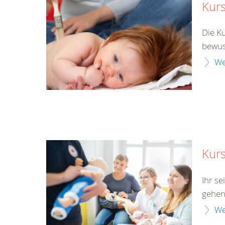
Kurs
Die K
bewus
We
Kurs
Ihr s
gehen
We