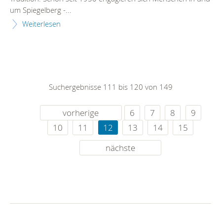
um Spiegelberg -...
Weiterlesen
Suchergebnisse 111 bis 120 von 149
vorherige
6
7
8
9
10
11
12
13
14
15
nächste