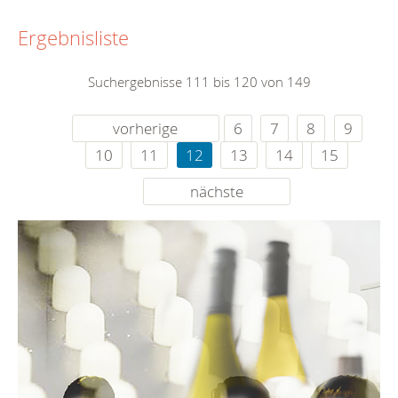
Ergebnisliste
Suchergebnisse 111 bis 120 von 149
vorherige
6
7
8
9
10
11
12
13
14
15
nächste