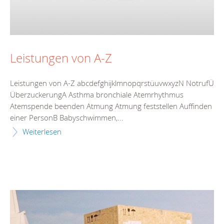
Leistungen von A-Z
Leistungen von A-Z abcdefghijklmnopqrstüuvwxyzN NotrufÜ
ÜberzuckerungA Asthma bronchiale Atemrhythmus
Atemspende beenden Atmung Atmung feststellen Auffinden
einer PersonB Babyschwimmen,...
Weiterlesen