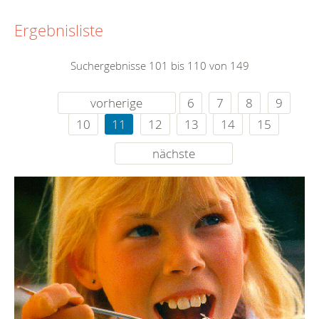
Ergebnisliste
Suchergebnisse 101 bis 110 von 149
vorherige
6
7
8
9
10
11
12
13
14
15
nächste