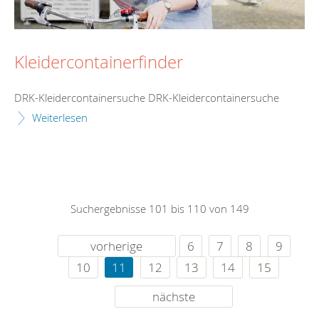
Kleidercontainerfinder
DRK-Kleidercontainersuche DRK-Kleidercontainersuche
Weiterlesen
Suchergebnisse 101 bis 110 von 149
vorherige
6
7
8
9
10
11
12
13
14
15
nächste