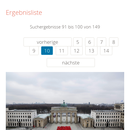
Ergebnisliste
Suchergebnisse 91 bis 100 von 149
vorherige
5
6
7
8
9
10
11
12
13
14
nächste