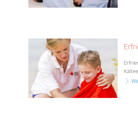
Erfr
Erfri
Kälte
We