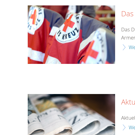
Das
Das D
Armen
We
Aktu
Aktuel
We