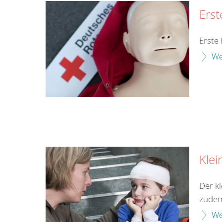
Erst
Erste 
We
Klei
Der kl
zudem 
We