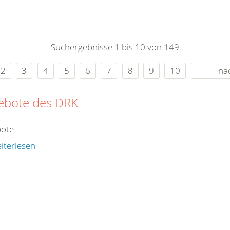
0
365
0
r Sie
Suchergebnisse 1 bis 10 von 149
rei
ie Uhr
2
3
4
5
6
7
8
9
10
nä
ebote des DRK
ote
iterlesen