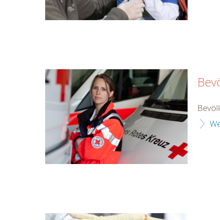
Bev
Bevöl
We