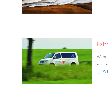
Fahr
Wenn d
des D
We