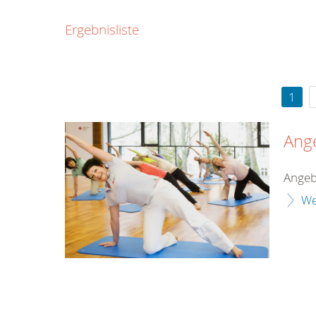
0800
Ergebnisliste
00
Infos fü
kostenf
rund um d
1
Ang
Angeb
We