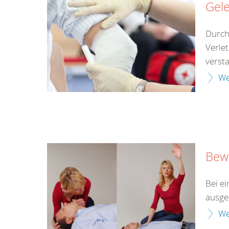
Gel
Durch
Verle
versta
We
Bewu
Bei ei
ausges
We