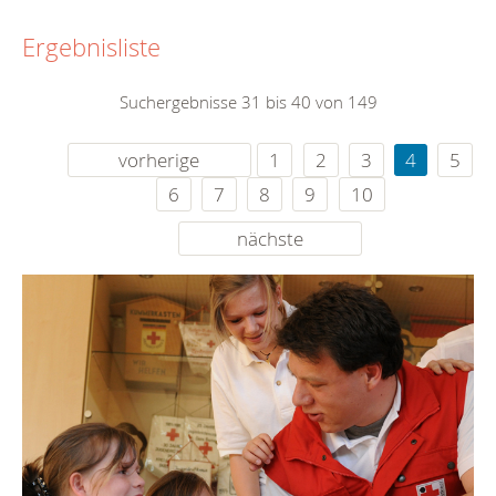
Ergebnisliste
Suchergebnisse 31 bis 40 von 149
vorherige
1
2
3
4
5
6
7
8
9
10
nächste