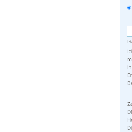
I
I
me
i
Er
Be
Z
D
He
Di