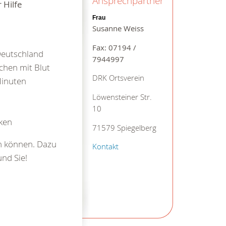
Ansprechpartner
 Hilfe
Frau
Susanne Weiss
Fax: 07194 /
Deutschland
7944997
chen mit Blut
DRK Ortsverein
Minuten
Löwensteiner Str.
10
ken
71579 Spiegelberg
en können. Dazu
Kontakt
nd Sie!