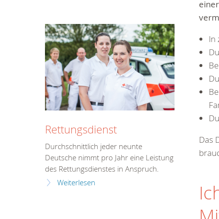
einer
vermi
In
Du
Be
Du
Be
Fa
Du
Rettungsdienst
Das D
Durchschnittlich jeder neunte
brauc
Deutsche nimmt pro Jahr eine Leistung
des Rettungsdienstes in Anspruch.
Weiterlesen
Ic
Mi