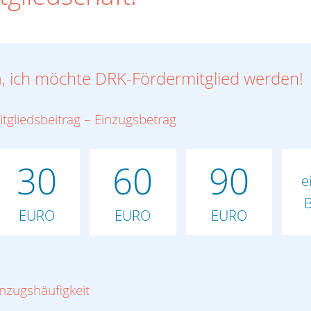
a, ich möchte DRK-Fördermitglied werden!
itgliedsbeitrag – Einzugsbetrag
30
60
90
e
B
EURO
EURO
EURO
inzugshäufigkeit