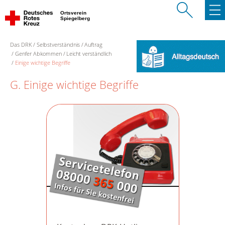
Ortsverein
Spiegelberg
Das DRK
Selbstverständnis
Auftrag
Genfer Abkommen
Leicht verständlich
Einige wichtige Begriffe
G. Einige wichtige Begriffe