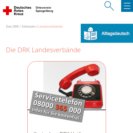
Ortsverein
Spiegelberg
Das DRK
Adressen
Landesverbände
Die DRK Landesverbände