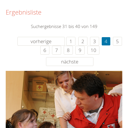
Ergebnisliste
Suchergebnisse 31 bis 40 von 149
vorherige
1
2
3
4
5
6
7
8
9
10
nächste