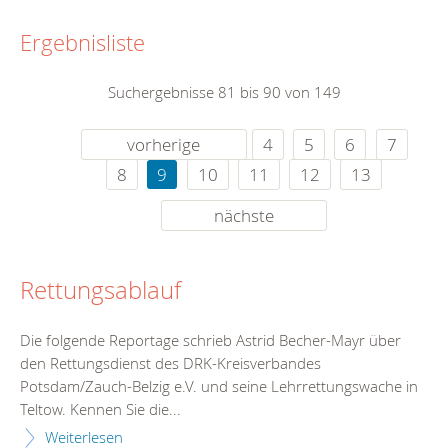
Ergebnisliste
Suchergebnisse 81 bis 90 von 149
vorherige
4
5
6
7
8
9
10
11
12
13
nächste
Rettungsablauf
Die folgende Reportage schrieb Astrid Becher-Mayr über
den Rettungsdienst des DRK-Kreisverbandes
Potsdam/Zauch-Belzig e.V. und seine Lehrrettungswache in
Teltow. Kennen Sie die...
Weiterlesen