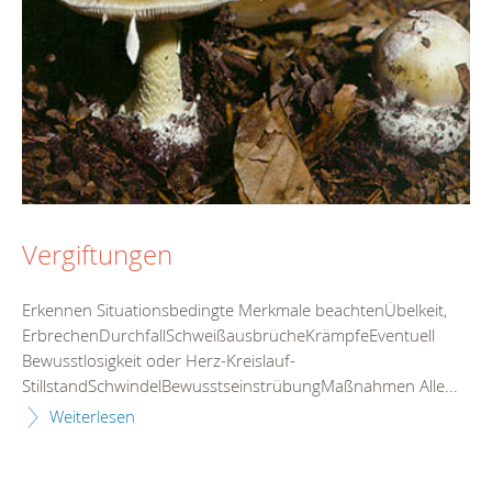
Vergiftungen
Erkennen Situationsbedingte Merkmale beachtenÜbelkeit,
ErbrechenDurchfallSchweißausbrücheKrämpfeEventuell
Bewusstlosigkeit oder Herz-Kreislauf-
StillstandSchwindelBewusstseinstrübungMaßnahmen Alle...
Weiterlesen