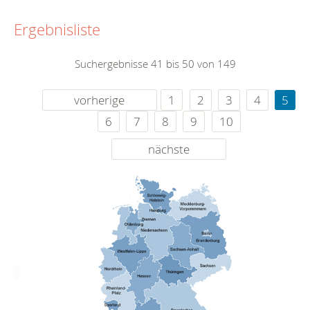
Ergebnisliste
Suchergebnisse 41 bis 50 von 149
vorherige
1
2
3
4
5
6
7
8
9
10
nächste