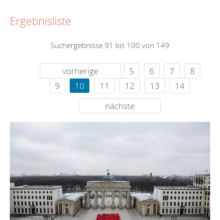
Ergebnisliste
Suchergebnisse 91 bis 100 von 149
vorherige
5
6
7
8
9
10
11
12
13
14
nächste