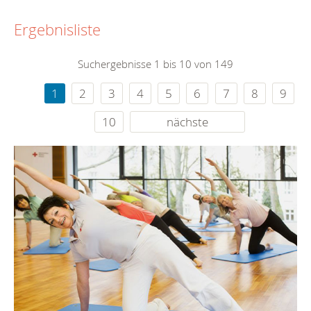
Ergebnisliste
Suchergebnisse 1 bis 10 von 149
1
2
3
4
5
6
7
8
9
10
nächste