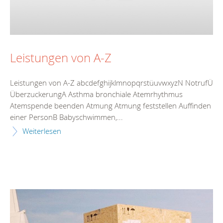
Leistungen von A-Z
Leistungen von A-Z abcdefghijklmnopqrstüuvwxyzN NotrufÜ
ÜberzuckerungA Asthma bronchiale Atemrhythmus
Atemspende beenden Atmung Atmung feststellen Auffinden
einer PersonB Babyschwimmen,...
Weiterlesen