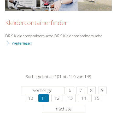
Kleidercontainerfinder
DRK-Kleidercontainersuche DRK-Kleidercontainersuche
Weiterlesen
Suchergebnisse 101 bis 110 von 149
vorherige
6
7
8
9
10
11
12
13
14
15
nächste