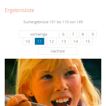
Ergebnisliste
Suchergebnisse 101 bis 110 von 149
vorherige
6
7
8
9
10
11
12
13
14
15
nächste