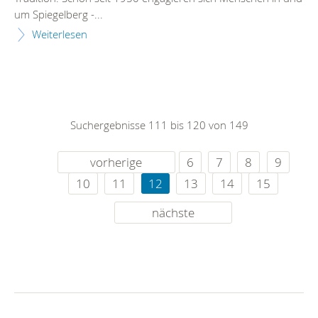
um Spiegelberg -...
Weiterlesen
Suchergebnisse 111 bis 120 von 149
vorherige
6
7
8
9
10
11
12
13
14
15
nächste