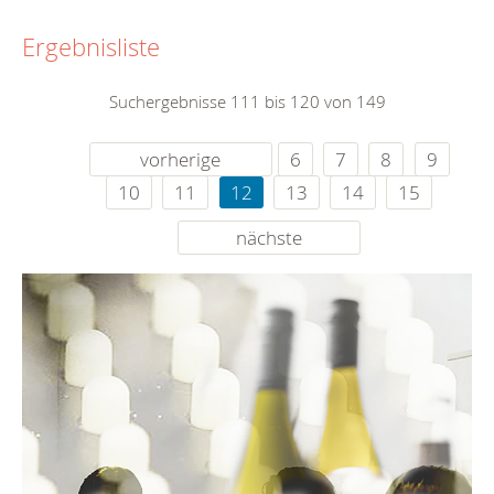
Ergebnisliste
Suchergebnisse 111 bis 120 von 149
vorherige
6
7
8
9
10
11
12
13
14
15
nächste