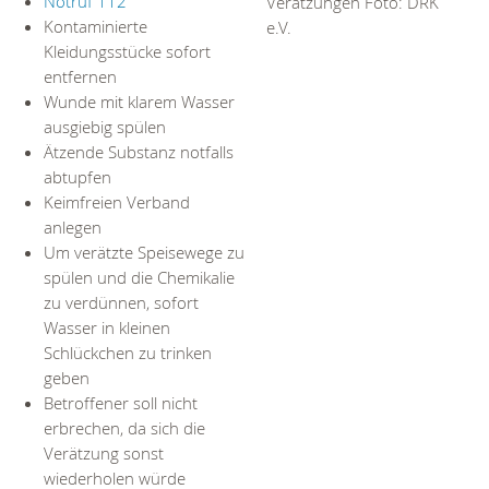
Notruf 112
Verätzungen Foto: DRK
Kontaminierte
e.V.
Kleidungsstücke sofort
entfernen
Wunde mit klarem Wasser
ausgiebig spülen
Ätzende Substanz notfalls
abtupfen
Keimfreien Verband
anlegen
Um verätzte Speisewege zu
spülen und die Chemikalie
zu verdünnen, sofort
Wasser in kleinen
Schlückchen zu trinken
geben
Betroffener soll nicht
erbrechen, da sich die
Verätzung sonst
wiederholen würde